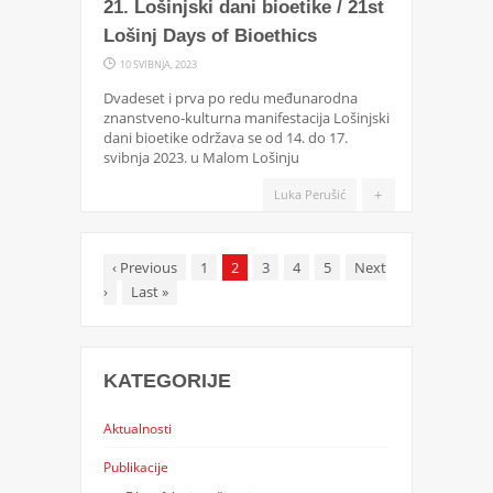
21. Lošinjski dani bioetike / 21st
Lošinj Days of Bioethics
10 SVIBNJA, 2023
Dvadeset i prva po redu međunarodna
znanstveno-kulturna manifestacija Lošinjski
dani bioetike održava se od 14. do 17.
svibnja 2023. u Malom Lošinju
+
Luka Perušić
‹
Previous
1
2
3
4
5
Next
›
Last
»
KATEGORIJE
Aktualnosti
Publikacije