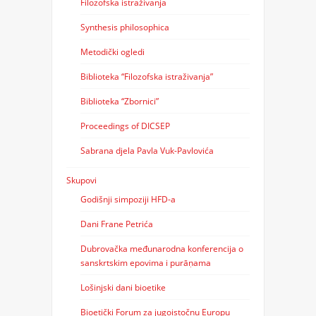
Filozofska istraživanja
Synthesis philosophica
Metodički ogledi
Biblioteka “Filozofska istraživanja”
Biblioteka “Zbornici”
Proceedings of DICSEP
Sabrana djela Pavla Vuk-Pavlovića
Skupovi
Godišnji simpoziji HFD-a
Dani Frane Petrića
Dubrovačka međunarodna konferencija o
sanskrtskim epovima i purāṇama
Lošinjski dani bioetike
Bioetički Forum za jugoistočnu Europu