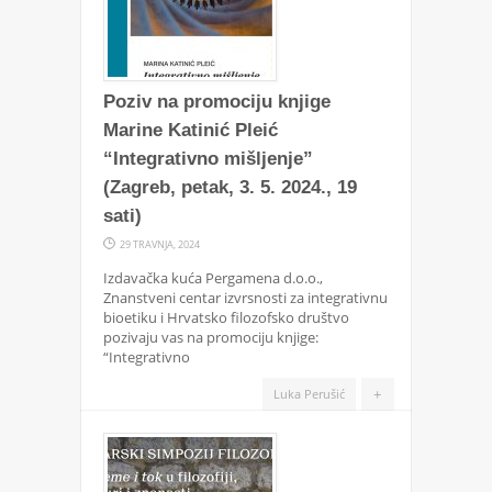
Poziv na promociju knjige
Marine Katinić Pleić
“Integrativno mišljenje”
(Zagreb, petak, 3. 5. 2024., 19
sati)
29 TRAVNJA, 2024
Izdavačka kuća Pergamena d.o.o.,
Znanstveni centar izvrsnosti za integrativnu
bioetiku i Hrvatsko filozofsko društvo
pozivaju vas na promociju knjige:
“Integrativno
+
Luka Perušić