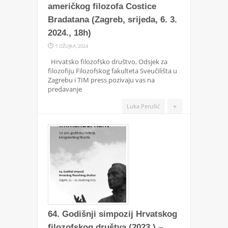
američkog filozofa Costice
Bradatana (Zagreb, srijeda, 6. 3.
2024., 18h)
1 OŽUJKA, 2024
Hrvatsko filozofsko društvo, Odsjek za
filozofiju Filozofskog fakulteta Sveučilišta u
Zagrebu i TIM press pozivaju vas na
predavanje
+
Luka Perušić
64. Godišnji simpozij Hrvatskog
filozofskog društva (2023.) –