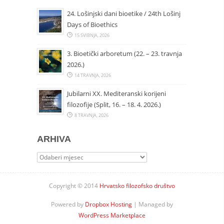
24. Lošinjski dani bioetike / 24th Lošinj
Days of Bioethics
15 SVIBNJA, 2026
3. Bioetički arboretum (22. – 23. travnja
2026.)
14 TRAVNJA, 2026
Jubilarni XX. Mediteranski korijeni
filozofije (Split, 16. – 18. 4. 2026.)
8 TRAVNJA, 2026
ARHIVA
Arhiva
Copyright © 2014
Hrvatsko filozofsko društvo
Powered by
Dropbox Hosting
| Managed by
WordPress Marketplace