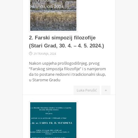
2. Farski simpozij filozofije
(Stari Grad, 30. 4. – 4. 5. 2024.)
29 TRAVNJA, 2024
Nakon uspjeha prošlogodišnjeg, prvog
“Farskog simpozija filozofije” i s namjerom
da to postane redovni i tradicionalni skup,
u Starome Gradu
+
Luka Perušić