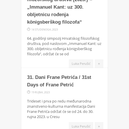
„Immanuel Kant: uz 300.
obljetnicu rođenja
königsberškog filozofa“
14 STUDENOGA, 2023
64. godišnji simpozij Hrvatskog filozofskog
društva, pod naslovom „Immanuel Kant: uz
300. obljetnicu rođenja königsberškog
filozofa“, održat će se od
+
Luka Perušić
31. Dani Frane Petrića / 31st
Days of Frane Petrić
19 RUJNA, 2023
Trideset i prva po redu međunarodna
znanstveno-kulturna manifestacija Dani
Frane Petrića održat će se od 24. do 30.
rujna 2023. u Cresu
+
Luka Perušić