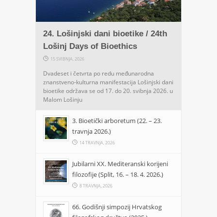
24. Lošinjski dani bioetike / 24th
Lošinj Days of Bioethics
15 SVIBNJA, 2026
Dvadeset i četvrta po redu međunarodna
znanstveno-kulturna manifestacija Lošinjski dani
bioetike održava se od 17. do 20. svibnja 2026. u
Malom Lošinju
3. Bioetički arboretum (22. – 23.
travnja 2026.)
14 TRAVNJA, 2026
Jubilarni XX. Mediteranski korijeni
filozofije (Split, 16. – 18. 4. 2026.)
8 TRAVNJA, 2026
66. Godišnji simpozij Hrvatskog