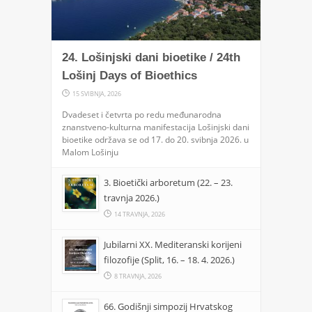
24. Lošinjski dani bioetike / 24th
Lošinj Days of Bioethics
15 SVIBNJA, 2026
Dvadeset i četvrta po redu međunarodna
znanstveno-kulturna manifestacija Lošinjski dani
bioetike održava se od 17. do 20. svibnja 2026. u
Malom Lošinju
3. Bioetički arboretum (22. – 23.
travnja 2026.)
14 TRAVNJA, 2026
Jubilarni XX. Mediteranski korijeni
filozofije (Split, 16. – 18. 4. 2026.)
8 TRAVNJA, 2026
66. Godišnji simpozij Hrvatskog