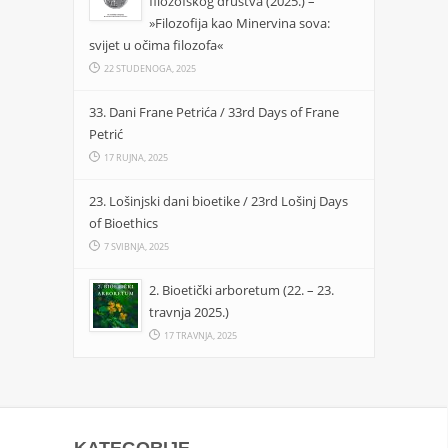
filozofskog društva (2025.) –
»Filozofija kao Minervina sova:
svijet u očima filozofa«
22 STUDENOGA, 2025
33. Dani Frane Petrića / 33rd Days of Frane
Petrić
17 RUJNA, 2025
23. Lošinjski dani bioetike / 23rd Lošinj Days
of Bioethics
7 SVIBNJA, 2025
2. Bioetički arboretum (22. – 23.
travnja 2025.)
17 TRAVNJA, 2025
KATEGORIJE