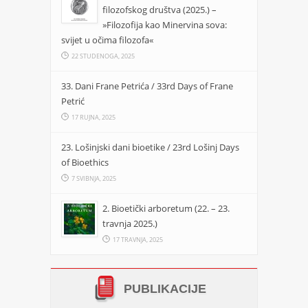
filozofskog društva (2025.) –
»Filozofija kao Minervina sova:
svijet u očima filozofa«
22 STUDENOGA, 2025
33. Dani Frane Petrića / 33rd Days of Frane
Petrić
17 RUJNA, 2025
23. Lošinjski dani bioetike / 23rd Lošinj Days
of Bioethics
7 SVIBNJA, 2025
2. Bioetički arboretum (22. – 23.
travnja 2025.)
17 TRAVNJA, 2025
PUBLIKACIJE