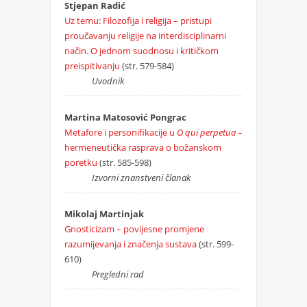
Stjepan Radić
Uz temu: Filozofija i religija – pristupi
proučavanju religije na interdisciplinarni
način. O jednom suodnosu i kritičkom
preispitivanju
(str. 579-584)
Uvodnik
Martina Matosović Pongrac
Metafore i personifikacije u
O qui perpetua
–
hermeneutička rasprava o božanskom
poretku
(str. 585-598)
Izvorni znanstveni članak
Mikolaj Martinjak
Gnosticizam – povijesne promjene
razumijevanja i značenja sustava
(str. 599-
610)
Pregledni rad