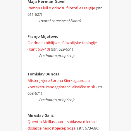
Maja Herman Duvel
Ramon Llull o odnosu filozofije i religije
(str.
611-627)
Izvorni znanstveni članak
Franjo Mijatović
O odnosu biblijske i filozofijske teologije
(Kant 6:3–10)
(str. 629-651)
Prethodno priopćenje
Tomislav Bunoza
Misterij vjere Sørena Kierkegaarda u
kontekstu ranoegzistencijalističke misli
(str.
653-671)
Prethodno priopćenje
Miroslav Galić
Quentin Meillassoux – sablasna dilema i
došašće nepostojećeg boga
(str. 673-686)