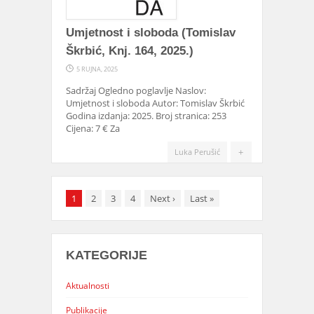
Umjetnost i sloboda (Tomislav
Škrbić, Knj. 164, 2025.)
5 RUJNA, 2025
Sadržaj Ogledno poglavlje Naslov:
Umjetnost i sloboda Autor: Tomislav Škrbić
Godina izdanja: 2025. Broj stranica: 253
Cijena: 7 € Za
+
Luka Perušić
1
2
3
4
Next
›
Last
»
KATEGORIJE
Aktualnosti
Publikacije