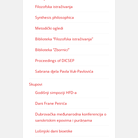
Filozofska istraživanja
Synthesis philosophica
Metodički ogledi
Biblioteka “Filozofska istraživanja”
Biblioteka “Zbornici”
Proceedings of DICSEP
Sabrana djela Pavla Vuk-Pavlovića
Skupovi
Godišnji simpoziji HFD-a
Dani Frane Petrića
Dubrovačka međunarodna konferencija o
sanskrtskim epovima i purāṇama
Lošinjski dani bioetike