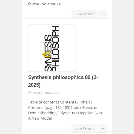
forma i boja zvuka
+
Luka Perušić
Synthesis philosophica 80 (2-
2025)
20 STUDENOGA, 2025
Table of contents Contents / Inhalt /
Contenu (page 185-185) Index Barışcan
Demir Shedding Odysseus’s Hegelian Skin.
A New Model
+
Luka Perušić