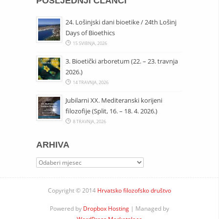
POSLJEDNJI ČLANCI
24. Lošinjski dani bioetike / 24th Lošinj
Days of Bioethics
15 SVIBNJA, 2026
3. Bioetički arboretum (22. – 23. travnja
2026.)
14 TRAVNJA, 2026
Jubilarni XX. Mediteranski korijeni
filozofije (Split, 16. – 18. 4. 2026.)
8 TRAVNJA, 2026
ARHIVA
Arhiva
Copyright © 2014
Hrvatsko filozofsko društvo
Powered by
Dropbox Hosting
| Managed by