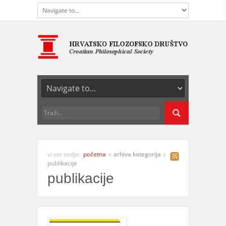
vi ste ovdje:
početna
arhiva kategorija
publikacije
publikacije