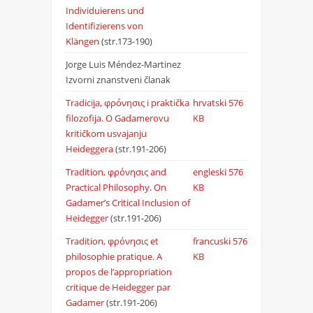
Individuierens und
Identifizierens von
Klängen
(str.173-190)
Jorge Luis Méndez-Martinez
Izvorni znanstveni članak
Tradicija, φρόνησις i praktička
hrvatski
576
filozofija. O Gadamerovu
KB
kritičkom usvajanju
Heideggera
(str.191-206)
Tradition, φρόνησις and
engleski
576
Practical Philosophy. On
KB
Gadamer’s Critical Inclusion of
Heidegger
(str.191-206)
Tradition, φρόνησις et
francuski
576
philosophie pratique. A
KB
propos de l’appropriation
critique de Heidegger par
Gadamer
(str.191-206)