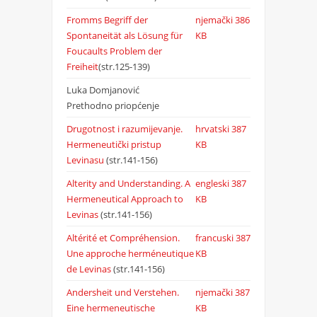
Fromms Begriff der
njemački
386
Spontaneität als Lösung für
KB
Foucaults Problem der
Freiheit
(str.125-139)
Luka Domjanović
Prethodno priopćenje
Drugotnost i razumijevanje.
hrvatski
387
Hermeneutički pristup
KB
Levinasu
(str.141-156)
Alterity and Understanding. A
engleski
387
Hermeneutical Approach to
KB
Levinas
(str.141-156)
Altérité et Compréhension.
francuski
387
Une approche herméneutique
KB
de Levinas
(str.141-156)
Andersheit und Verstehen.
njemački
387
Eine hermeneutische
KB