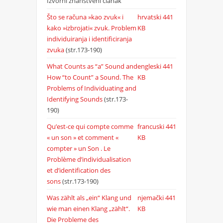
Izvorni znanstveni članak
Što se računa »kao zvuk« i
hrvatski
441
kako »izbrojati« zvuk. Problem
KB
individuiranja i identificiranja
zvuka
(str.173-190)
What Counts as “a” Sound and
engleski
441
How “to Count” a Sound. The
KB
Problems of Individuating and
Identifying Sounds
(str.173-
190)
Qu’est-ce qui compte comme
francuski
441
« un son » et comment «
KB
compter » un Son . Le
Problème d’individualisation
et d’identification des
sons
(str.173-190)
Was zählt als „ein“ Klang und
njemački
441
wie man einen Klang „zählt“.
KB
Die Probleme des