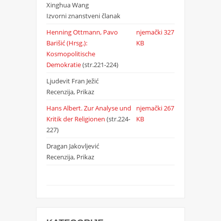
Xinghua Wang
Izvorni znanstveni članak
Henning Ottmann, Pavo
njemački
327
Barišić (Hrsg.):
KB
Kosmopolitische
Demokratie
(str.221-224)
Ljudevit Fran Ježić
Recenzija, Prikaz
Hans Albert. Zur Analyse und
njemački
267
Kritik der Religionen
(str.224-
KB
227)
Dragan Jakovljević
Recenzija, Prikaz