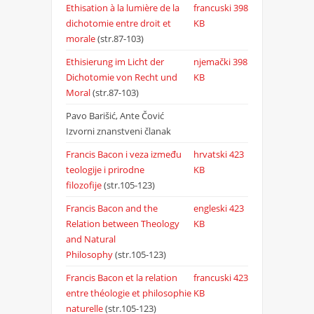
Ethisation à la lumière de la
francuski
398
dichotomie entre droit et
KB
morale
(str.87-103)
Ethisierung im Licht der
njemački
398
Dichotomie von Recht und
KB
Moral
(str.87-103)
Pavo Barišić, Ante Čović
Izvorni znanstveni članak
Francis Bacon i veza između
hrvatski
423
teologije i prirodne
KB
filozofije
(str.105-123)
Francis Bacon and the
engleski
423
Relation between Theology
KB
and Natural
Philosophy
(str.105-123)
Francis Bacon et la relation
francuski
423
entre théologie et philosophie
KB
naturelle
(str.105-123)