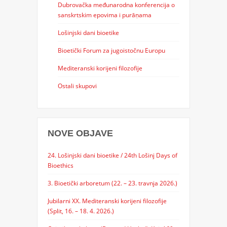
Dubrovačka međunarodna konferencija o
sanskrtskim epovima i purāṇama
Lošinjski dani bioetike
Bioetički Forum za jugoistočnu Europu
Mediteranski korijeni filozofije
Ostali skupovi
NOVE OBJAVE
24. Lošinjski dani bioetike / 24th Lošinj Days of
Bioethics
3. Bioetički arboretum (22. – 23. travnja 2026.)
Jubilarni XX. Mediteranski korijeni filozofije
(Split, 16. – 18. 4. 2026.)