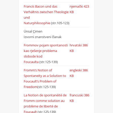
Francis Bacon und das
njemački
423
Verhältnis zwischen Theologie
KB
und
Naturphilosophie
(str.105-123)
Ünsal Çimen
Izvorni znanstveni članak
Frommov pojam spontanosti
hrvatski
386
kao rješenje problema
KB
slobode kod
Foucaulta
(str.125-139)
Fromm’s Notion of
engleski
386
Spontaneity as a Solution to
KB
Foucault’s Problem of
Freedom
(str.125-139)
La Notion de spontanéité de
francuski
386
Fromm comme solution au
KB
problème de liberté de
Foucault
(str.125-139)