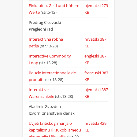
Einkaufen, Geld und höhere
njemački
279
Werte
(str.5-12)
KB
Predrag Cicovacki
Pregledni rad
Interaktivna robna
hrvatski
387
petlja
(str.13-28)
KB
Interactive Commodity
engleski
387
Loop
(str.13-28)
KB
Boucle interactionnelle de
francuski
387
produits
(str.13-28)
KB
Interaktive
njemački
387
Warenschleife
(str.13-28)
KB
Vladimir Gvozden
Izvorni znanstveni članak
Uvjeti kritičkog znanja o
hrvatski
429
kapitalizmu ili: sukob između
KB
ekonomije i filozofije
(str.29-