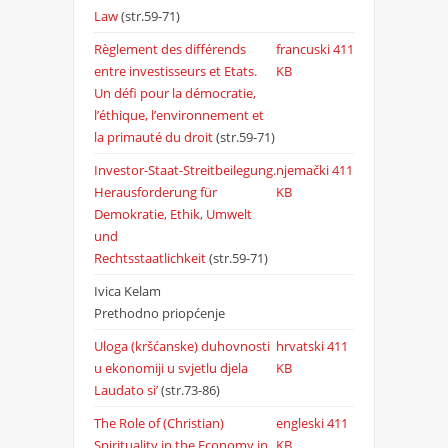
Law
(str.59-71)
Règlement des différends
francuski
411
entre investisseurs et Etats.
KB
Un défi pour la démocratie,
l’éthique, l’environnement et
la primauté du droit
(str.59-71)
Investor-Staat-Streitbeilegung.
njemački
411
Herausforderung für
KB
Demokratie, Ethik, Umwelt
und
Rechtsstaatlichkeit
(str.59-71)
Ivica Kelam
Prethodno priopćenje
Uloga (kršćanske) duhovnosti
hrvatski
411
u ekonomiji u svjetlu djela
KB
Laudato si’
(str.73-86)
The Role of (Christian)
engleski
411
Spirituality in the Economy in
KB