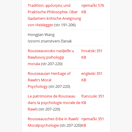
Tradition, φρόνησις und
njemački
576
Praktische Philosophie. Über
KB
Gadamers kritische Aneignung
von Heidegger
(str.191-206)
Hongjian Wang
Izvorni znanstveni članak
Rousseauovsko nasljeđe u
hrvatski
351
Rawlsovoj psihologiji
KB
morala
(str.207-220)
Rousseauian Heritage of
engleski
351
Rawls’s Moral
KB
Psychology
(str.207-220)
Le patrimoine de Rousseau
francuski
351
dans la psychologie morale de
KB
Rawls
(str.207-220)
Rousseausches Erbe in Rawls’
njemački
351
Moralpsychologie
(str.207-220)
KB