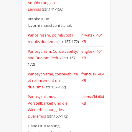
Annäherung an
Levinas
(str.141-156)
Branko Klun
Izvorni znanstveni članak
Panpsihizam, pojmljivost i
hrvatski
404
reduks dualizma
(str.157-172)
KB
Panpsychism, Conceivability,
engleski
404
and Dualism Redux
(str.157-
KB
172)
Panpsychisme, concevabilité
francuski
404
et relancement du
KB
dualisme
(str.157-172)
Panpsychismus,
njemački
404
Vorstellbarkeit und die
KB
Wiederbelebung des
Dualismus
(str.157-172)
Hane Htut Maung