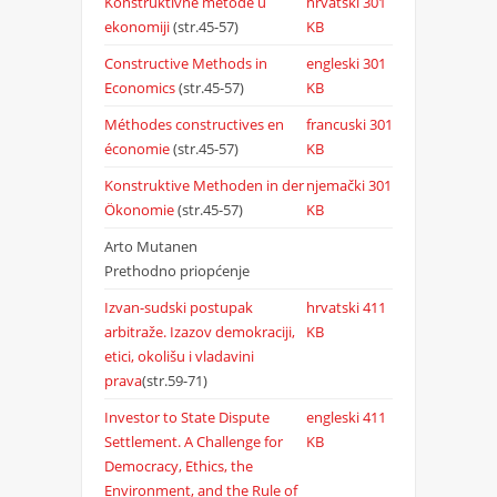
Konstruktivne metode u
hrvatski
301
ekonomiji
(str.45-57)
KB
Constructive Methods in
engleski
301
Economics
(str.45-57)
KB
Méthodes constructives en
francuski
301
économie
(str.45-57)
KB
Konstruktive Methoden in der
njemački
301
Ökonomie
(str.45-57)
KB
Arto Mutanen
Prethodno priopćenje
Izvan-sudski postupak
hrvatski
411
arbitraže. Izazov demokraciji,
KB
etici, okolišu i vladavini
prava
(str.59-71)
Investor to State Dispute
engleski
411
Settlement. A Challenge for
KB
Democracy, Ethics, the
Environment, and the Rule of