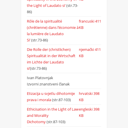
the Light of Laudato si’
(str.73-
86)
Rôle de la spiritualité
francuski
411
(chrétienne) dans l’économie à
KB
la lumière de Laudato
Si’
(str.73-86)
Die Rolle der (christlichen)
njemački
411
Spiritualität in der Wirtschaft
KB
im Lichte der Laudato
si’
(str.73-86)
Ivan Platovnjak
Izvorni znanstveni članak
Etizacija u svjetlu dihotomije
hrvatski
398
prava i morala
(str.87-103)
KB
Ethicisation in the Light of Law
engleski
398
and Morality
KB
Dichotomy
(str.87-103)