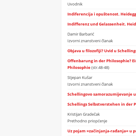
Uvodnik
Indiferencija i opuštenost. Heidegg
Indifferenz und Gelassenheit. Heid
Damir Barbarić
Izvorni znanstveni članak
Objava u filozofiji? Uvid u Schelli
Offenbarung in der Philosophie? Ein
Philosophie
(str.48-48)
Stjepan Kušar
Izvorni znanstveni članak
Schellingovo samorazumijevanje u p
Schellings Selbstverstehen in der 
Kristijan Gradečak
Prethodno priopćenje
Uz pojam »začinjanja-rađanja« u prv