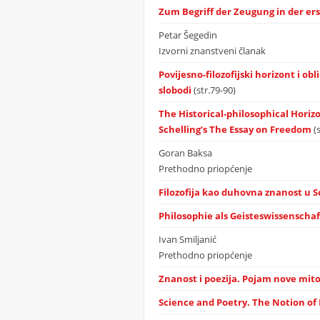
Zum Begriff der Zeugung in der er
Petar Šegedin
Izvorni znanstveni članak
Povijesno-filozofijski horizont i o
slobodi
(str.79-90)
The Historical-philosophical Horiz
Schelling’s The Essay on Freedom
(
Goran Baksa
Prethodno priopćenje
Filozofija kao duhovna znanost u 
Philosophie als Geisteswissenschaft
Ivan Smiljanić
Prethodno priopćenje
Znanost i poezija. Pojam nove mitolo
Science and Poetry. The Notion of 