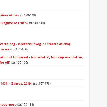
ežima istine
(str.129-149)
an Regime of Truth
(str.149-149)
niverzalnog – neetatističkog, nepredstavničkog,
‘za sve
(str.151-166)
ation of Universal – Non-etatist, Non-representative,
or All’
(str.166-166)
1931. – Zagreb, 2019.)
(str.167-178)
i modernost
(str.179-184)