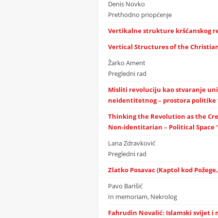
Denis Novko
Prethodno priopćenje
Vertikalne strukture kršćanskog r
Vertical Structures of the Christi
Žarko Ament
Pregledni rad
Misliti revoluciju kao stvaranje u
neidentitetnog – prostora politike 
Thinking the Revolution as the Cre
Non-identitarian – Political Space ‘f
Lana Zdravković
Pregledni rad
Zlatko Posavac (Kaptol kod Požege, 
Pavo Barišić
In memoriam, Nekrolog
Fahrudin Novalić: Islamski svijet 