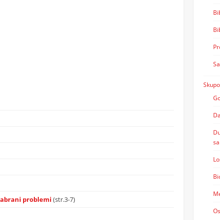
Bi
Bi
Pr
Sa
Skupo
Go
Da
Du
sa
Lo
Bi
Me
izabrani problemi
(str.3-7)
Os