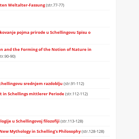
sten Weltalter-Fassung
(str.77-77)
blikovanje pojma prirode u Schellingovu Spisu o
on and the Forming of the Notion of Nature in
str.90-90)
Schellingovu srednjem razdoblju
(str.91-112)
 in Schellings mittlerer Periode
(str.112-112)
gije u Schellingovoj filozofiji
(str.113-128)
New Mythology in Schelling’s Philosophy
(str.128-128)