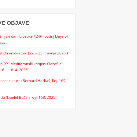
VE OBJAVE
šinjski dani bioetike / 24th Lošinj Days of
ics
etički arboretum (22. – 23. travnja 2026.)
rni XX. Mediteranski korijeni filozofije
 16. – 18. 4. 2026.)
lnost kulture (Bernard Harbaš, Knj. 169,
)
idu (Daniel Bučan, Knj. 168, 2025.)