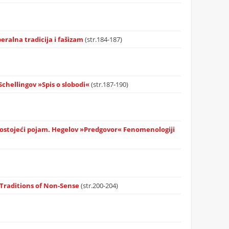
eralna tradicija i fašizam
(str.184-187)
 Schellingov »Spis o slobodi«
(str.187-190)
 Postojeći pojam. Hegelov »Predgovor« Fenomenologiji
 Traditions of Non-Sense
(str.200-204)