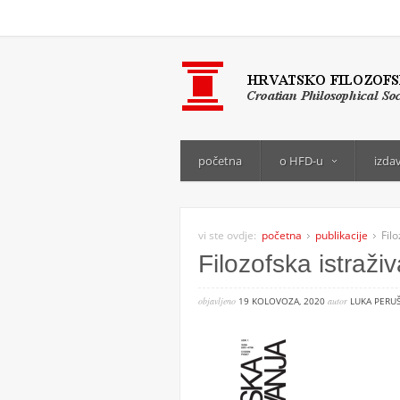
početna
o HFD-u
izda
vi ste ovdje:
početna
publikacije
Fil
Filozofska istraži
objavljeno
19 KOLOVOZA, 2020
autor
LUKA PERU