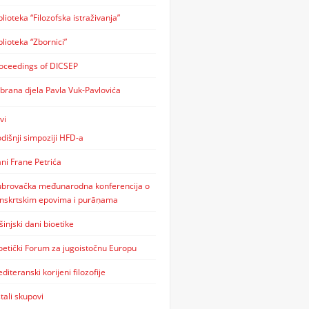
blioteka “Filozofska istraživanja”
blioteka “Zbornici”
oceedings of DICSEP
brana djela Pavla Vuk-Pavlovića
vi
dišnji simpoziji HFD-a
ni Frane Petrića
brovačka međunarodna konferencija o
nskrtskim epovima i purāṇama
šinjski dani bioetike
oetički Forum za jugoistočnu Europu
diteranski korijeni filozofije
tali skupovi