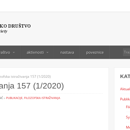
vaštvo
aktivnosti
nastava
poveznice
KA
ozofska istraživanja 157 (1/2020)
vanja 157 (1/2020)
Aktual
ŠIĆ
u
PUBLIKACIJE
,
FILOZOFSKA ISTRAŽIVANJA
Publik
Fi
Sy
Me