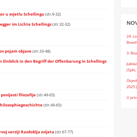
er u svjetlu Schellinga
(str.9-32)
NO
egger im Lichte Schellings
(str.32-32)
24. Lo
Bioeth
ngov pojam objave
(str.33-48)
3. Bio
 Einblick in den Begriff der Offenbarung in Schellings
Jubila
(Split,
Osjeti
2025.
ovijesti filozofije
(str.49-65)
U priv
Philosophiegeschichte
(str.49-65)
oj verziji Razdoblja svijeta
(str.67-77)