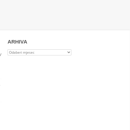
ARHIVA
Arhiva
/
.