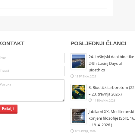
KONTAKT
POSLJEDNJI ČLANCI
24. Lošinjski dani bioetike 
24th Lošinj Days of
Bioethics
15 SVIBNJA, 2026
3. Bioetički arboretum (22
– 23. travnja 2026.)
14 TRAVNJA, 2026
Jubilarni XX. Mediteranski
korijeni filozofije (Split, 16.
– 18. 4. 2026.)
8 TRAVNJA, 2026