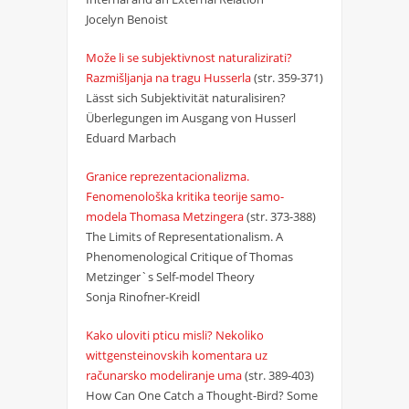
Jocelyn Benoist
Može li se subjektivnost naturalizirati?
Razmišljanja na tragu Husserla
(str. 359-371)
Lässt sich Subjektivität naturalisiren?
Überlegungen im Ausgang von Husserl
Eduard Marbach
Granice reprezentacionalizma.
Fenomenološka kritika teorije samo-
modela Thomasa Metzingera
(str. 373-388)
The Limits of Representationalism. A
Phenomenological Critique of Thomas
Metzinger`s Self-model Theory
Sonja Rinofner-Kreidl
Kako uloviti pticu misli? Nekoliko
wittgensteinovskih komentara uz
računarsko modeliranje uma
(str. 389-403)
How Can One Catch a Thought-Bird? Some