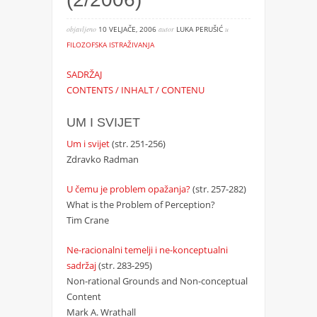
objavljeno
10 VELJAČE, 2006
autor
LUKA PERUŠIĆ
u
FILOZOFSKA ISTRAŽIVANJA
SADRŽAJ
CONTENTS / INHALT / CONTENU
UM I SVIJET
Um i svijet
(str. 251-256)
Zdravko Radman
U čemu je problem opažanja?
(str. 257-282)
What is the Problem of Perception?
Tim Crane
Ne-racionalni temelji i ne-konceptualni
sadržaj
(str. 283-295)
Non-rational Grounds and Non-conceptual
Content
Mark A. Wrathall