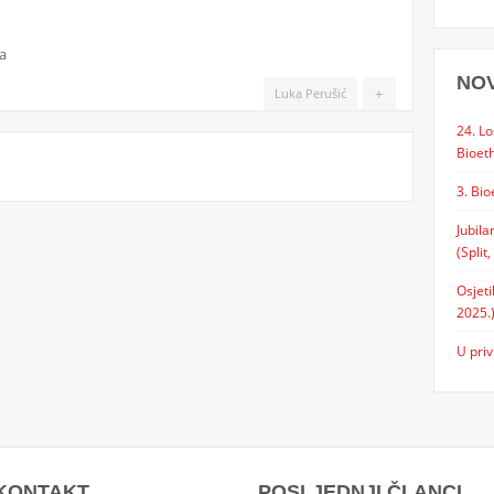
a
NO
+
Luka Perušić
24. Lo
Bioeth
3. Bio
Jubila
(Split,
Osjeti
2025.
U priv
KONTAKT
POSLJEDNJI ČLANCI