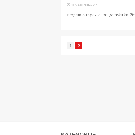
10 STUDENOGA, 2010
Program simpozija Programska knjižic
1
2
KATEGORIJE