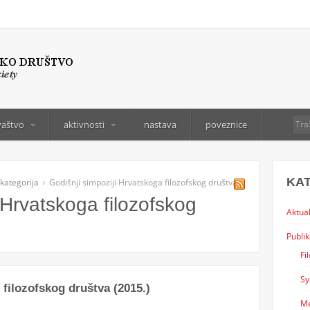
vaštvo
aktivnosti
nastava
poveznice
KA
kategorija
Godišnji simpoziji Hrvatskoga filozofskog društva
 Hrvatskoga filozofskog
Aktual
Publik
Fi
Sy
filozofskog društva (2015.)
Me