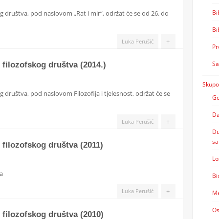
Bi
g društva, pod naslovom „Rat i mir“, održat će se od 26. do
Bi
+
Luka Perušić
Pr
Sa
filozofskog društva (2014.)
Skupo
 društva, pod naslovom Filozofija i tjelesnost, održat će se
Go
Da
+
Luka Perušić
Du
sa
 filozofskog društva (2011)
Lo
a
Bi
+
Luka Perušić
Me
Os
 filozofskog društva (2010)