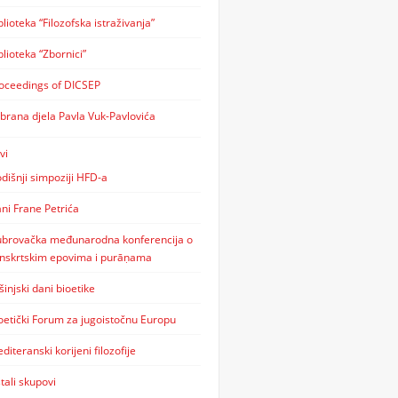
blioteka “Filozofska istraživanja”
blioteka “Zbornici”
oceedings of DICSEP
brana djela Pavla Vuk-Pavlovića
vi
dišnji simpoziji HFD-a
ni Frane Petrića
brovačka međunarodna konferencija o
nskrtskim epovima i purāṇama
šinjski dani bioetike
oetički Forum za jugoistočnu Europu
diteranski korijeni filozofije
tali skupovi