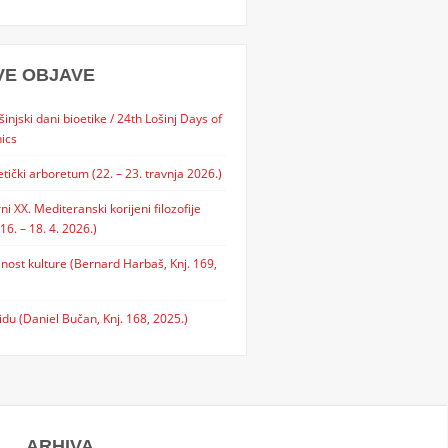
VE OBJAVE
šinjski dani bioetike / 24th Lošinj Days of
ics
etički arboretum (22. – 23. travnja 2026.)
rni XX. Mediteranski korijeni filozofije
 16. – 18. 4. 2026.)
lnost kulture (Bernard Harbaš, Knj. 169,
)
idu (Daniel Bučan, Knj. 168, 2025.)
ARHIVA