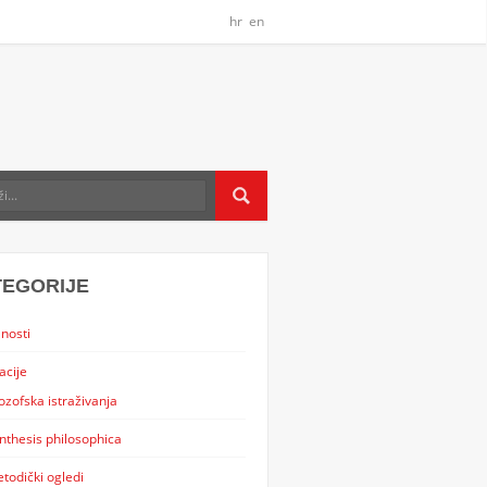
hr
en
TEGORIJE
nosti
acije
lozofska istraživanja
nthesis philosophica
todički ogledi