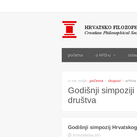
početna
o HFD-u
izda
vi ste ovdje:
početna
skupovi
arhiva 
Godišnji simpoziji
društva
Godišnji simpozij Hrvatskog 
20 STUDENOGA, 2015