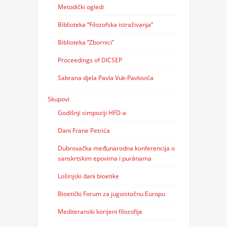
Metodički ogledi
Biblioteka “Filozofska istraživanja”
Biblioteka “Zbornici”
Proceedings of DICSEP
Sabrana djela Pavla Vuk-Pavlovića
Skupovi
Godišnji simpoziji HFD-a
Dani Frane Petrića
Dubrovačka međunarodna konferencija o
sanskrtskim epovima i purāṇama
Lošinjski dani bioetike
Bioetički Forum za jugoistočnu Europu
Mediteranski korijeni filozofije