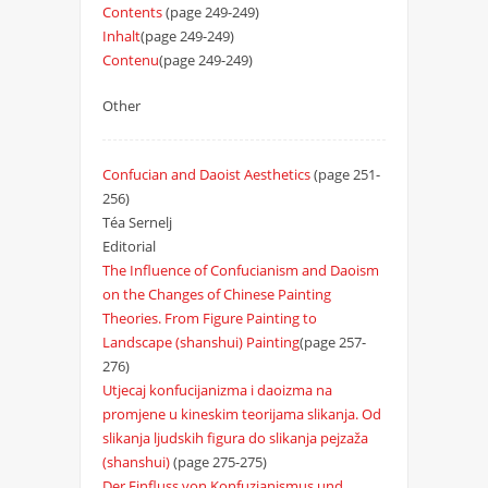
Contents
(page 249-249)
Inhalt
(page 249-249)
Contenu
(page 249-249)
Other
Confucian and Daoist Aesthetics
(page 251-
256)
Téa Sernelj
Editorial
The Influence of Confucianism and Daoism
on the Changes of Chinese Painting
Theories. From Figure Painting to
Landscape (shanshui) Painting
(page 257-
276)
Utjecaj konfucijanizma i daoizma na
promjene u kineskim teorijama slikanja. Od
slikanja ljudskih figura do slikanja pejzaža
(shanshui)
(page 275-275)
Der Einfluss von Konfuzianismus und