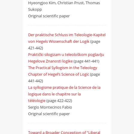
Hyeongjoo Kim, Christian Prust, Thomas
Sukopp
Original scientific paper
Der praktische Schluss im Teleologie-Kapitel
von Hegels Wissenschaft der Logik
(page
421-442)
Praktički silogizam u teleološkom poglavlju
Hegelove Znanosti logike
(page 441-441)
The Practical Syllogism in the Teleology
Chapter of Hegelʼs Science of Logic
(page
441-442)
La syllogisme pratique de la Science de la
logique dans le chapitre sur la
téléologie
(page 422-422)
Sergio Montecinos Fabio
Original scientific paper
Toward a Broader Conception of “Liberal