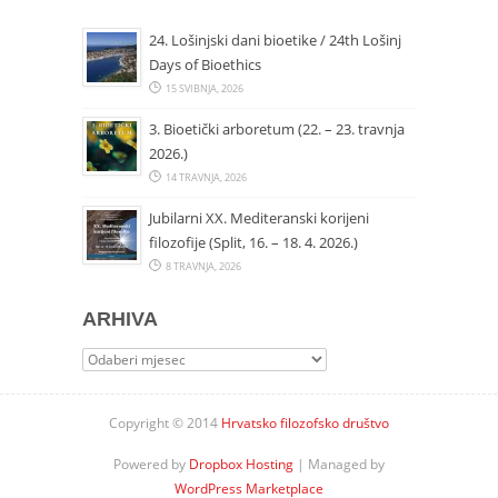
24. Lošinjski dani bioetike / 24th Lošinj
Days of Bioethics
15 SVIBNJA, 2026
3. Bioetički arboretum (22. – 23. travnja
2026.)
14 TRAVNJA, 2026
Jubilarni XX. Mediteranski korijeni
filozofije (Split, 16. – 18. 4. 2026.)
8 TRAVNJA, 2026
ARHIVA
Arhiva
Copyright © 2014
Hrvatsko filozofsko društvo
Powered by
Dropbox Hosting
| Managed by
WordPress Marketplace