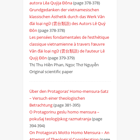
autora Lêa Quýja Đôna
(page 378-378)
Grundgedanken der vietnamesischen
klassischen Ästhetik durch das Werk Vân
đài loại ngữ (雲台類語) des Autors Lê Quý
Đôn
(page 378-378)
Les pensées fondamentales de l’esthétique
classique vietnamienne à travers l’œuvre
Vân đài loại ngữ (雲台類語) de l’auteur Lê
Quýj Đôn
(page 379-379)
Thị Thu Hiền Phan, Ngọc Thơ Nguyễn
Original scientific paper
Über den Protagorasʼ Homo-mensura-Satz
– Versuch einer theologischen
Betrachtung
(page 381-395)
O Protagorinu geslu homo mensura –
pokušaj teologijskog razmatranja
(page
394-394)
On Protagora’s Motto Homo Mensura – An
Attempt of Theological Consideration
(page