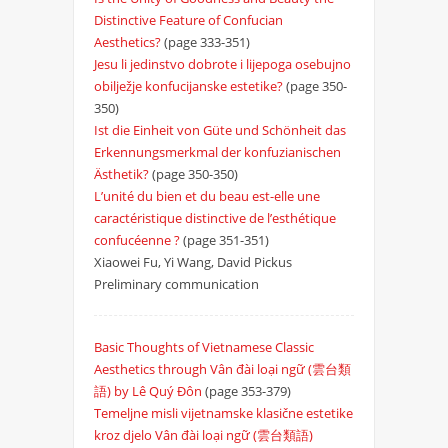
Distinctive Feature of Confucian
Aesthetics?
(page 333-351)
Jesu li jedinstvo dobrote i lijepoga osebujno
obilježje konfucijanske estetike?
(page 350-
350)
Ist die Einheit von Güte und Schönheit das
Erkennungsmerkmal der konfuzianischen
Ästhetik?
(page 350-350)
L’unité du bien et du beau est-elle une
caractéristique distinctive de l’esthétique
confucéenne ?
(page 351-351)
Xiaowei Fu, Yi Wang, David Pickus
Preliminary communication
Basic Thoughts of Vietnamese Classic
Aesthetics through Vân đài loại ngữ (雲台類
語) by Lê Quý Đôn
(page 353-379)
Temeljne misli vijetnamske klasične estetike
kroz djelo Vân đài loại ngữ (雲台類語)