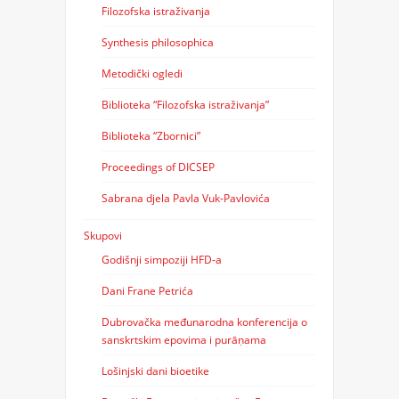
Filozofska istraživanja
Synthesis philosophica
Metodički ogledi
Biblioteka “Filozofska istraživanja”
Biblioteka “Zbornici”
Proceedings of DICSEP
Sabrana djela Pavla Vuk-Pavlovića
Skupovi
Godišnji simpoziji HFD-a
Dani Frane Petrića
Dubrovačka međunarodna konferencija o
sanskrtskim epovima i purāṇama
Lošinjski dani bioetike