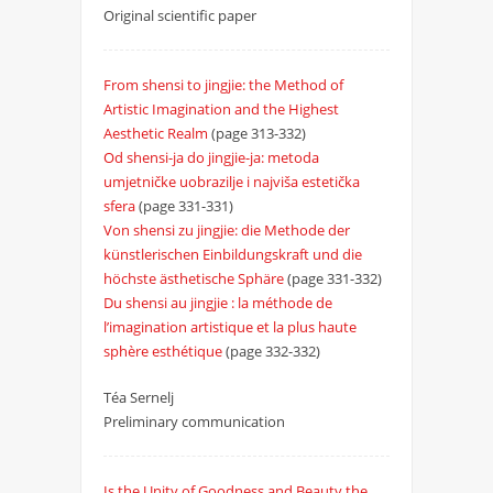
Original scientific paper
From shensi to jingjie: the Method of
Artistic Imagination and the Highest
Aesthetic Realm
(page 313-332)
Od shensi-ja do jingjie-ja: metoda
umjetničke uobrazilje i najviša estetička
sfera
(page 331-331)
Von shensi zu jingjie: die Methode der
künstlerischen Einbildungskraft und die
höchste ästhetische Sphäre
(page 331-332)
Du shensi au jingjie : la méthode de
l’imagination artistique et la plus haute
sphère esthétique
(page 332-332)
Téa Sernelj
Preliminary communication
Is the Unity of Goodness and Beauty the