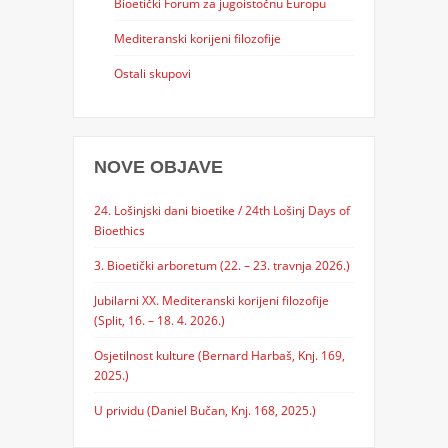
Bioetički Forum za jugoistočnu Europu
Mediteranski korijeni filozofije
Ostali skupovi
NOVE OBJAVE
24. Lošinjski dani bioetike / 24th Lošinj Days of
Bioethics
3. Bioetički arboretum (22. – 23. travnja 2026.)
Jubilarni XX. Mediteranski korijeni filozofije
(Split, 16. – 18. 4. 2026.)
Osjetilnost kulture (Bernard Harbaš, Knj. 169,
2025.)
U prividu (Daniel Bučan, Knj. 168, 2025.)