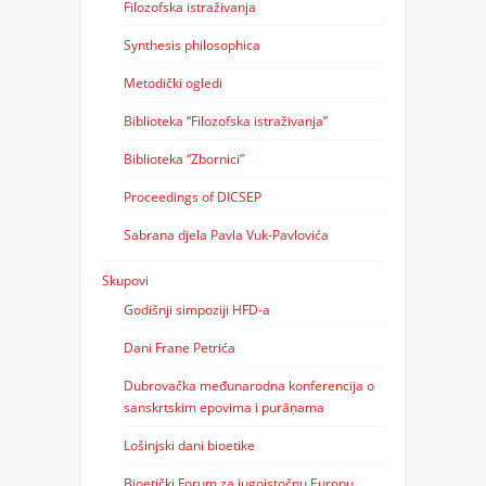
Filozofska istraživanja
Synthesis philosophica
Metodički ogledi
Biblioteka “Filozofska istraživanja”
Biblioteka “Zbornici”
Proceedings of DICSEP
Sabrana djela Pavla Vuk-Pavlovića
Skupovi
Godišnji simpoziji HFD-a
Dani Frane Petrića
Dubrovačka međunarodna konferencija o
sanskrtskim epovima i purāṇama
Lošinjski dani bioetike
Bioetički Forum za jugoistočnu Europu