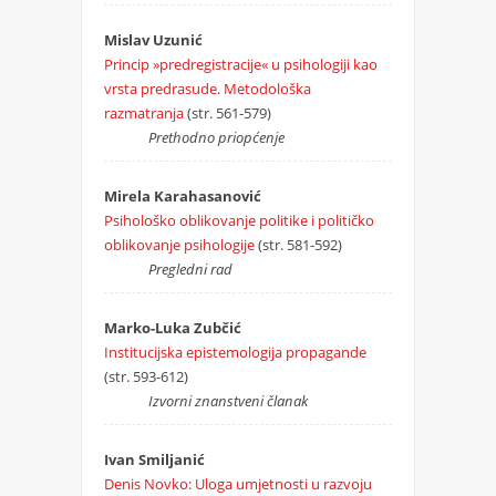
Mislav Uzunić
Princip »predregistracije« u psihologiji kao
vrsta predrasude. Metodološka
razmatranja
(str. 561-579)
Prethodno priopćenje
Mirela Karahasanović
Psihološko oblikovanje politike i političko
oblikovanje psihologije
(str. 581-592)
Pregledni rad
Marko-Luka Zubčić
Institucijska epistemologija propagande
(str. 593-612)
Izvorni znanstveni članak
Ivan Smiljanić
Denis Novko: Uloga umjetnosti u razvoju