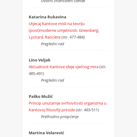
Izvorni znanstveni članak
Katarina Rukavina
Utjecaj Kantove misli na teoriju
(post)moderne umjetnosti. Greenberg,
Lyotard, Rancière
(str. 477-484)
Pregledni rad
Lino Veljak
Aktualnost Kantove ideje vječnog mira
(str.
485-491)
Pregledni rad
Paško Mužić
Princip unutarnje svrhovitosti organizma u
Kantovoj filozofiji prirode
(str. 493-511)
Prethodno priopćenje
Martina Volarević