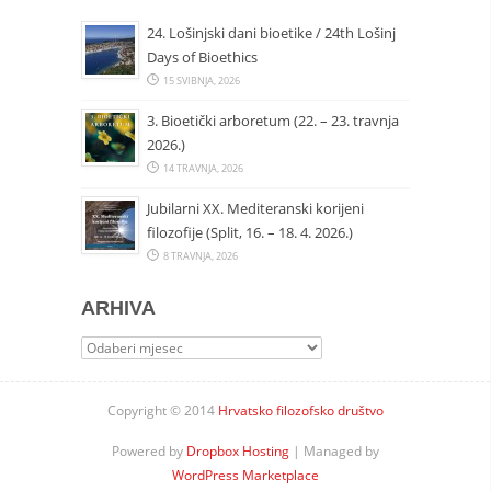
24. Lošinjski dani bioetike / 24th Lošinj
Days of Bioethics
15 SVIBNJA, 2026
3. Bioetički arboretum (22. – 23. travnja
2026.)
14 TRAVNJA, 2026
Jubilarni XX. Mediteranski korijeni
filozofije (Split, 16. – 18. 4. 2026.)
8 TRAVNJA, 2026
ARHIVA
Arhiva
Copyright © 2014
Hrvatsko filozofsko društvo
Powered by
Dropbox Hosting
| Managed by
WordPress Marketplace