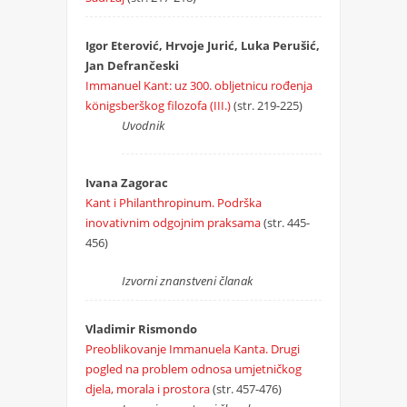
Igor Eterović, Hrvoje Jurić, Luka Perušić,
Jan Defrančeski
Immanuel Kant: uz 300. obljetnicu rođenja
königsberškog filozofa (III.)
(str. 219-225)
Uvodnik
Ivana Zagorac
Kant i Philanthropinum. Podrška
inovativnim odgojnim praksama
(str. 445-
456)
Izvorni znanstveni članak
Vladimir Rismondo
Preoblikovanje Immanuela Kanta. Drugi
pogled na problem odnosa umjetničkog
djela, morala i prostora
(str. 457-476)