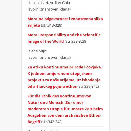
Hasnija Ilazi, Ardian Gola
Izvorni znanstveni članak
Moralna odgovornost i znanstvena slika
svijeta
(str.313-328)
Moral Responsibility and the Scientific
Image of the World
(str.328-328)
Jelena Mijić
Izvorni znanstveni članak
Za etiku kontinuuma prirode i čovjeka.
K jednom umjerenom utopijskom
projektu za naše vrijeme, uz ishođenje
od arhaičkog pojma ethos
(str.329-342)
Für die Ethik des Kontinuums von
Natur und Mensch. Zur einer
moderaten Utopie für unsere Zeit beim
Ausgehen von dem archaischen Ethos-
Begriff
(str.342-342)