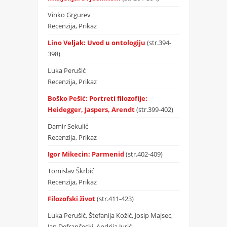
Vinko Grgurev
Recenzija, Prikaz
Lino Veljak: Uvod u ontologiju
(str.394-
398)
Luka Perušić
Recenzija, Prikaz
Boško Pešić: Portreti filozofije:
Heidegger, Jaspers, Arendt
(str.399-402)
Damir Sekulić
Recenzija, Prikaz
Igor Mikecin: Parmenid
(str.402-409)
Tomislav Škrbić
Recenzija, Prikaz
Filozofski život
(str.411-423)
Luka Perušić, Štefanija Kožić, Josip Majsec,
Jan Defrančeski, Andrija Jurić