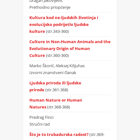
Dragan Jakovljević
Prethodno priopćenje
Kultura kod ne-ljudskih životinja i
evolucijsko podrijetlo ljudske
kulture
(str.343-360)
Culture in Non-Human Animals and the
Evolutionary Origin of Human
Culture
(str.360-360)
Marko Škorić, Aleksej Kišjuhas
Izvorni znanstveni članak
Ljudska priroda ili ljudske
prirode
(str.361-368)
Human Nature or Human
Natures
(str.368-368)
Predrag Finci
Stručni rad
Što je to trubadurska radost?
(str.369-