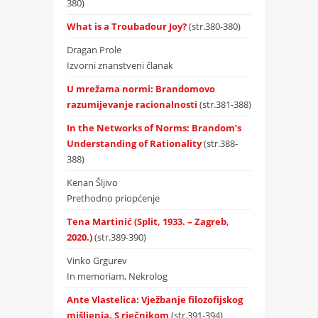
380)
What is a Troubadour Joy?
(str.380-380)
Dragan Prole
Izvorni znanstveni članak
U mrežama normi: Brandomovo
razumijevanje racionalnosti
(str.381-388)
In the Networks of Norms: Brandomʼs
Understanding of Rationality
(str.388-
388)
Kenan Šljivo
Prethodno priopćenje
Tena Martinić (Split, 1933. – Zagreb,
2020.)
(str.389-390)
Vinko Grgurev
In memoriam, Nekrolog
Ante Vlastelica: Vježbanje filozofijskog
mišljenja. S rječnikom
(str.391-394)