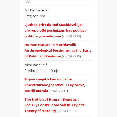
282)
Michal Sládeček
Pregledni rad
Ljudska priroda kod Machiavellija:
antropološki pesimizam kao podloga
političkog »realizma«
(str.283-295)
Human Nature in Machiavelli:
Anthropological Pessimism as the Basis
of Political »Realism«
(str.295-295)
Nino Raspudić
Prethodno priopćenje
Pojam čovjeka kao socijalno
konstituiranog sebstva u Taylorovoj
teoriji morala
(str.297-311)
The Notion of Human Being as a
Socially Constructed Self in Taylor’s
Theory of Morality
(str.311-311)