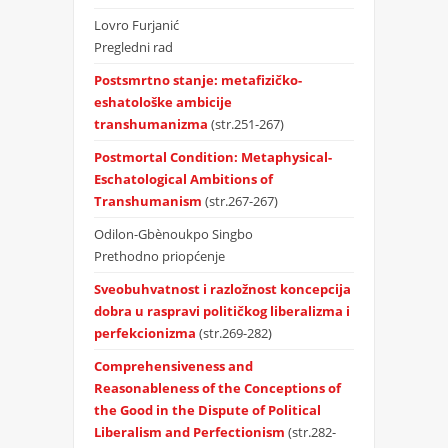
Lovro Furjanić
Pregledni rad
Postsmrtno stanje: metafizičko-
eshatološke ambicije
transhumanizma
(str.251-267)
Postmortal Condition: Metaphysical-
Eschatological Ambitions of
Transhumanism
(str.267-267)
Odilon-Gbènoukpo Singbo
Prethodno priopćenje
Sveobuhvatnost i razložnost koncepcija
dobra u raspravi političkog liberalizma i
perfekcionizma
(str.269-282)
Comprehensiveness and
Reasonableness of the Conceptions of
the Good in the Dispute of Political
Liberalism and Perfectionism
(str.282-