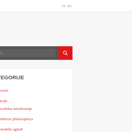
hr
en
TEGORIJE
nosti
acije
lozofska istraživanja
nthesis philosophica
todički ogledi