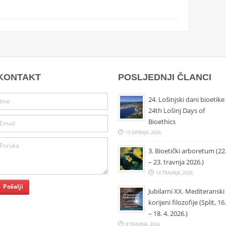
KONTAKT
POSLJEDNJI ČLANCI
24. Lošinjski dani bioetike 
24th Lošinj Days of
Bioethics
15 SVIBNJA, 2026
3. Bioetički arboretum (22
– 23. travnja 2026.)
14 TRAVNJA, 2026
Jubilarni XX. Mediteranski
korijeni filozofije (Split, 16.
– 18. 4. 2026.)
8 TRAVNJA, 2026