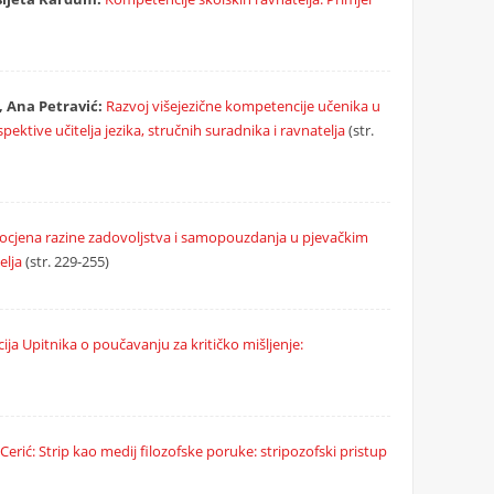
, Ana Petravić:
Razvoj višejezične kompetencije učenika u
tive učitelja jezika, stručnih suradnika i ravnatelja
(str.
cjena razine zadovoljstva i samopouzdanja u pjevačkim
elja
(str. 229-255)
cija Upitnika o poučavanju za kritičko mišljenje:
Cerić: Strip kao medij filozofske poruke: stripozofski pristup