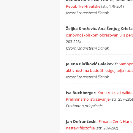
Republike Hrvatske
(str. 179-201)
Izvorni znanstveni članak
Željka Knežević, Ana Šenjug Krleža
osnovnoškolskom obrazovanju iz perspek
203-228)
Izvorni znanstveni članak
Jelena Blašković Galeković:
Samopro
aktivnostima budućih odgojitelja i učit
Izvorni znanstveni članak
Iva Buchberger:
Konstrukcija i valida
Preliminarno istraživanje
(str. 257-285)
Prethodno priopćenje
Jan Defrančeski:
Elmana Cerić, Haris 
nastavi filozofije
(str. 289-292)