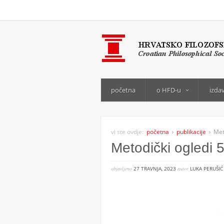
početna
o HFD-u
izda
vi ste ovdje:
početna
publikacije
Met
Metodički ogledi 
objavljeno
27 TRAVNJA, 2023
autor
LUKA PERUŠI