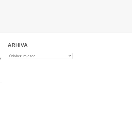
ARHIVA
Arhiva
/
.