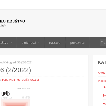
vaštvo
aktivnosti
nastava
poveznice
KA
odički ogledi 56 (2/2022)
56 (2/2022)
Aktual
Ć
u
PUBLIKACIJE
,
METODIČKI OGLEDI
Publik
Fi
Sy
Me