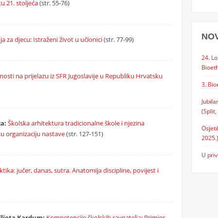
u 21. stoljeća
(str. 55-76)
NO
ja za djecu: Istraženi život u učionici
(str. 77-99)
24. Lo
Bioeth
nosti na prijelazu iz SFR Jugoslavije u Republiku Hrvatsku
3. Bio
Jubila
(Split,
a:
Školska arhitektura tradicionalne škole i njezina
Osjeti
u organizaciju nastave
(str. 127-151)
2025.
U priv
tika: jučer, danas, sutra. Anatomija discipline, povijest i
šljeta Kardum:
Kompetencije školskih ravnatelja: Primjer