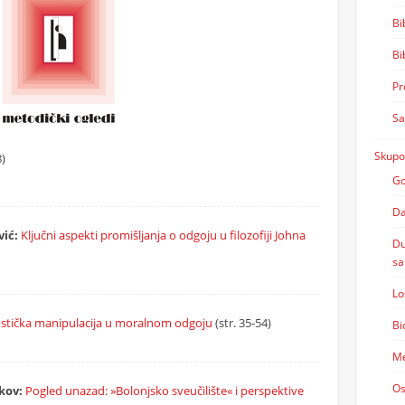
Bi
Bi
Pr
Sa
Skupo
8)
Go
Da
ić:
Ključni aspekti promišljanja o odgoju u filozofiji Johna
Du
sa
Lo
istička manipulacija u moralnom odgoju
(str. 35-54)
Bi
Me
Os
kov:
Pogled unazad: »Bolonjsko sveučilište« i perspektive