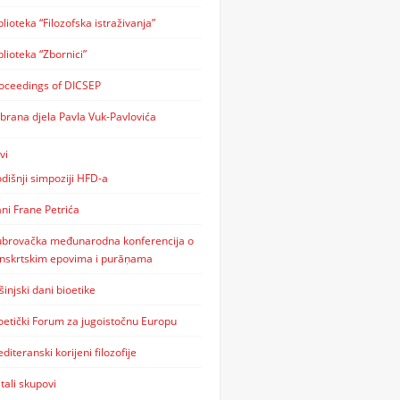
blioteka “Filozofska istraživanja”
blioteka “Zbornici”
oceedings of DICSEP
brana djela Pavla Vuk-Pavlovića
vi
dišnji simpoziji HFD-a
ni Frane Petrića
brovačka međunarodna konferencija o
nskrtskim epovima i purāṇama
šinjski dani bioetike
oetički Forum za jugoistočnu Europu
diteranski korijeni filozofije
tali skupovi