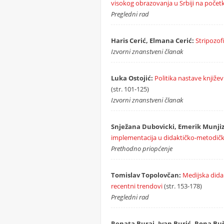
visokog obrazovanja u Srbiji na početk
Pregledni rad
Haris Cerić, Elmana Cerić:
Stripozofi
Izvorni znanstveni članak
Luka Ostojić:
Politika nastave književ
(str. 101-125)
Izvorni znanstveni članak
Snježana Dubovicki, Emerik Munjiz
implementacija u didaktičko-metodičk
Prethodno priopćenje
Tomislav Topolovčan:
Medijska didak
recentni trendovi
(str. 153-178)
Pregledni rad
Renata Burai, Ivan Burić, Rona Bu