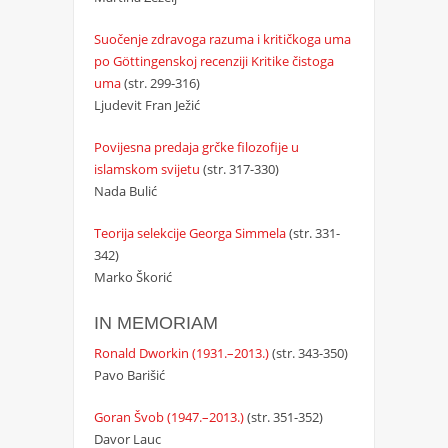
Suočenje zdravoga razuma i kritičkoga uma
po Göttingenskoj recenziji Kritike čistoga
uma
(str. 299-316)
Ljudevit Fran Ježić
Povijesna predaja grčke filozofije u
islamskom svijetu
(str. 317-330)
Nada Bulić
Teorija selekcije Georga Simmela
(str. 331-
342)
Marko Škorić
IN MEMORIAM
Ronald Dworkin (1931.–2013.)
(str. 343-350)
Pavo Barišić
Goran Švob (1947.–2013.)
(str. 351-352)
Davor Lauc