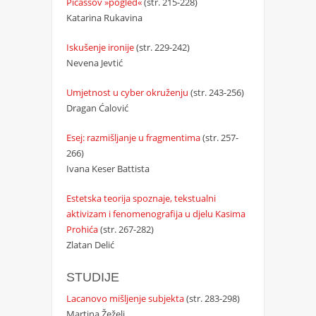
Picassov »pogled«
(str. 215-228)
Katarina Rukavina
Iskušenje ironije
(str. 229-242)
Nevena Jevtić
Umjetnost u cyber okruženju
(str. 243-256)
Dragan Ćalović
Esej: razmišljanje u fragmentima
(str. 257-
266)
Ivana Keser Battista
Estetska teorija spoznaje, tekstualni
aktivizam i fenomenografija u djelu Kasima
Prohića
(str. 267-282)
Zlatan Delić
STUDIJE
Lacanovo mišljenje subjekta
(str. 283-298)
Martina Žeželj